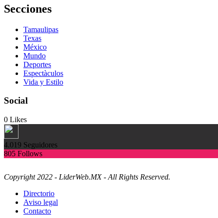
Secciones
Tamaulipas
Texas
México
Mundo
Deportes
Espectàculos
Vida y Estilo
Social
0
Likes
4.019
Seguidores
805
Follows
Copyright 2022 - LiderWeb.MX - All Rights Reserved.
Directorio
Aviso legal
Contacto