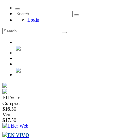
Login
El Dólar
Compra:
$16.30
Venta:
$17.50
EN VIVO