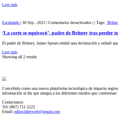
Leer más
en
Escándalo
|
30 Sep , 2021
|
Comentarios desactivados
|
|
Tags:
¨Britn
‘La
corte
‘La corte se equivocó’, padre de Britney tras perder tu
se
equivocó’,
El padre de Britney, James Spears emitió una declaración y señaló que 
padre
de
Leer más
Britney
Showing all 2 results
tras
perder
tutela
Concebido como una nueva plataforma tecnológica de impacto regional,
información al día que integra a los diferentes medios que conforman
Contactanos:
Tel: (867) 711 2222
Email:
editor.liderweb@gmail.com