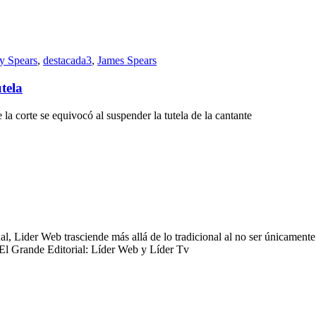
tenía
relación
con
Timberlake
ey Spears
,
destacada3
,
James Spears
tela
la corte se equivocó al suspender la tutela de la cantante
 Lider Web trasciende más allá de lo tradicional al no ser únicamente 
 El Grande Editorial: Líder Web y Líder Tv