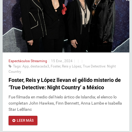
Espectáculos
Streaming
|
15 Ene , 2024
|
|
|
Tags:
App
,
destacada3
,
Foster
,
Reis y López
,
True Detective: Night
Country
Foster, Reis y López llevan el gélido misterio de
‘True Detective: Night Country’ a México
Fue filmada en medio del hielo ártico de Islandia; el elenco lo
completan John Hawkes, Finn Bennett, Anna Lambe e Isabella
Star LeBlanc
LEER MÁS