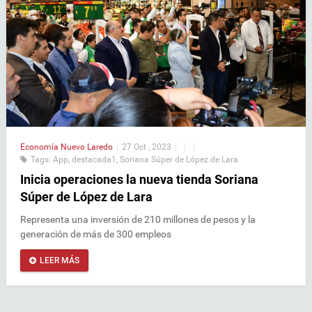
Economía
Nuevo Laredo
|
27 Oct , 2023
|
|
|
Tags:
App
,
destacada1
,
Soriana Súper de López de Lara
Inicia operaciones la nueva tienda Soriana
Súper de López de Lara
Representa una inversión de 210 millones de pesos y la
generación de más de 300 empleos
LEER MÁS