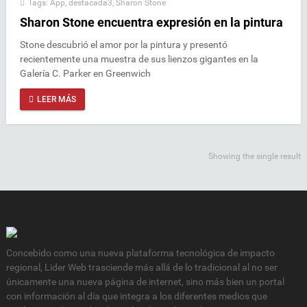
Tags:
App
,
destacada3
,
Sharon Stone
Sharon Stone encuentra expresión en la pintura
Stone descubrió el amor por la pintura y presentó
recientemente una muestra de sus lienzos gigantes en la
Galería C. Parker en Greenwich
LEER MÁS
Showing the single result
Concebido como una nueva plataforma tecnológica de impacto
regional, Lider Web trasciende más allá de lo tradicional al no ser
únicamente una nueva página de internet, sino más bien un portal
con información al día que integra a los diferentes medios que