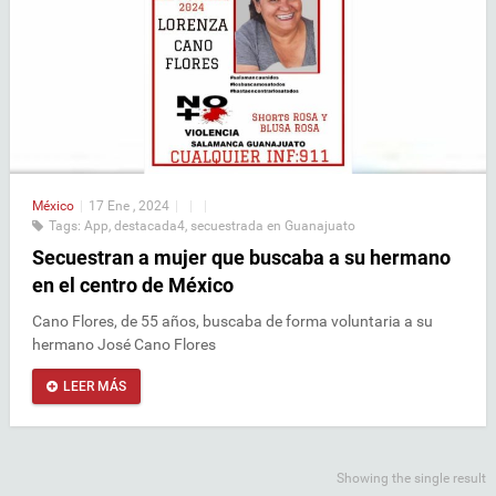
México
|
17 Ene , 2024
|
|
|
Tags:
App
,
destacada4
,
secuestrada en Guanajuato
Secuestran a mujer que buscaba a su hermano
en el centro de México
Cano Flores, de 55 años, buscaba de forma voluntaria a su
hermano José Cano Flores
LEER MÁS
Showing the single result