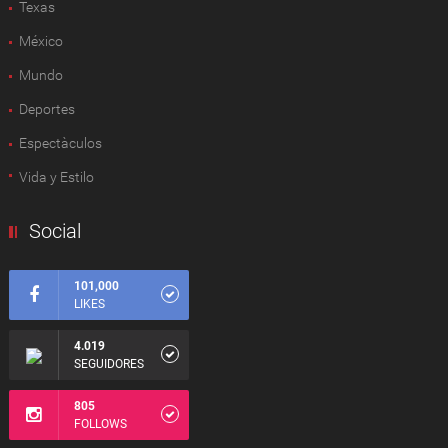
Texas
México
Mundo
Deportes
Espectàculos
Vida y Estilo
Social
101,000
LIKES
4.019
SEGUIDORES
805
FOLLOWS