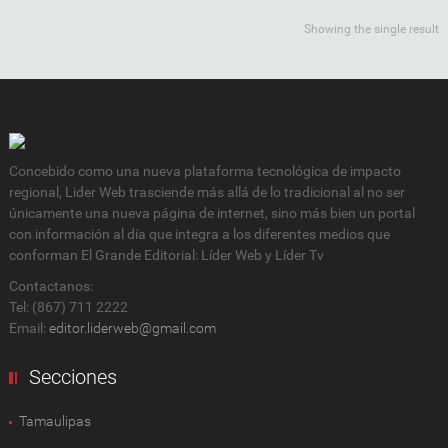
Showing the single result
Concebido como una nueva plataforma tecnológica de impacto
regional, Lider Web trasciende más allá de lo tradicional al no ser
únicamente una nueva página de internet, sino más bien un portal
con información al día que integra a los diferentes medios que
conforman El Grande Editorial: Líder Web y Líder Tv
Contactanos:
Tel: (867) 711 2222
Email:
editor.liderweb@gmail.com
Secciones
Tamaulipas