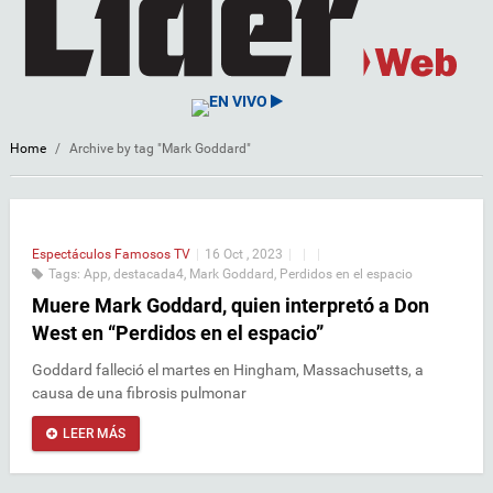
EN VIVO
Home
/
Archive by tag "Mark Goddard"
Espectáculos
Famosos
TV
|
16 Oct , 2023
|
|
|
Tags:
App
,
destacada4
,
Mark Goddard
,
Perdidos en el espacio
Muere Mark Goddard, quien interpretó a Don
West en “Perdidos en el espacio”
Goddard falleció el martes en Hingham, Massachusetts, a
causa de una fibrosis pulmonar
LEER MÁS