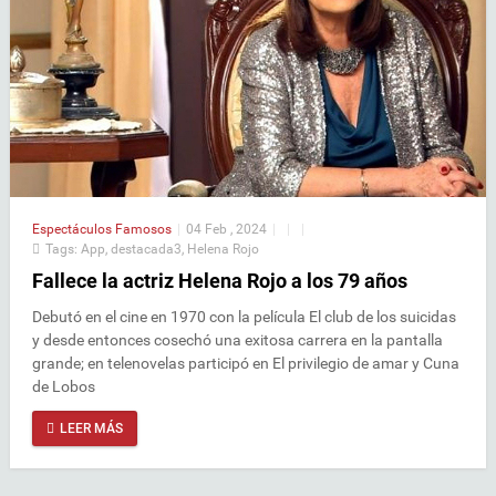
Espectáculos
Famosos
|
04 Feb , 2024
|
|
|
Tags:
App
,
destacada3
,
Helena Rojo
Fallece la actriz Helena Rojo a los 79 años
Debutó en el cine en 1970 con la película El club de los suicidas
y desde entonces cosechó una exitosa carrera en la pantalla
grande; en telenovelas participó en El privilegio de amar y Cuna
de Lobos
LEER MÁS