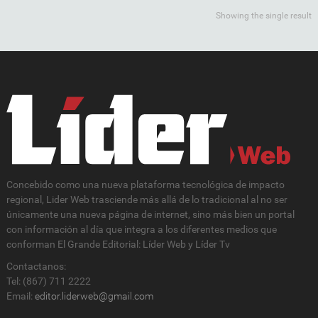
Showing the single result
Concebido como una nueva plataforma tecnológica de impacto
regional, Lider Web trasciende más allá de lo tradicional al no ser
únicamente una nueva página de internet, sino más bien un portal
con información al día que integra a los diferentes medios que
conforman El Grande Editorial: Líder Web y Líder Tv
Contactanos:
Tel: (867) 711 2222
Email:
editor.liderweb@gmail.com