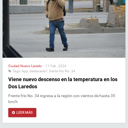
Ciudad
Nuevo Laredo
|
11 Feb , 2024
|
|
|
Tags:
App
,
destacada1
,
frente frío No. 34
Viene nuevo descenso en la temperatura en los
Dos Laredos
Frente frío No. 34 ingresa a la región con vientos de hasta 35
km/h
LEER MÁS