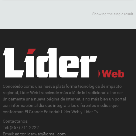
Showing the single result
Concebido como una nueva plataforma tecnológica de impacto
regional, Lider Web trasciende más allá de lo tradicional al no ser
únicamente una nueva página de internet, sino más bien un portal
con información al día que integra a los diferentes medios que
conforman El Grande Editorial: Líder Web y Líder Tv
Contactanos:
Tel: (867) 711 2222
Email:
editor.liderweb@gmail.com