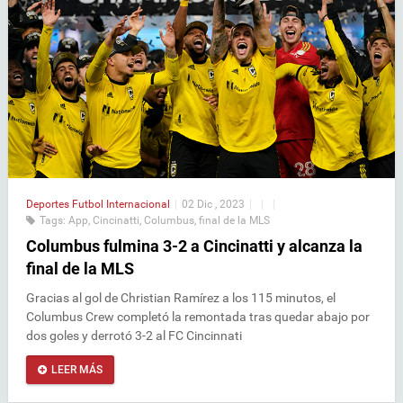
Deportes
Futbol Internacional
|
02 Dic , 2023
|
|
|
Tags:
App
,
Cincinatti
,
Columbus
,
final de la MLS
Columbus fulmina 3-2 a Cincinatti y alcanza la
final de la MLS
Gracias al gol de Christian Ramírez a los 115 minutos, el
Columbus Crew completó la remontada tras quedar abajo por
dos goles y derrotó 3-2 al FC Cincinnati
LEER MÁS