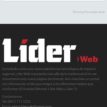
Showing the single result
Concebido como una nueva plataforma tecnológica de impacto
regional, Lider Web trasciende más allá de lo tradicional al no ser
únicamente una nueva página de internet, sino más bien un portal
con información al día que integra a los diferentes medios que
conforman El Grande Editorial: Líder Web y Líder Tv
Contactanos:
Tel: (867) 711 2222
Email:
editor.liderweb@gmail.com