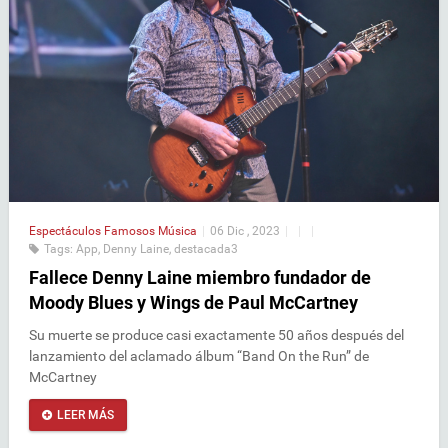
Espectáculos
Famosos
Música
|
06 Dic , 2023
|
|
|
Tags:
App
,
Denny Laine
,
destacada3
Fallece Denny Laine miembro fundador de
Moody Blues y Wings de Paul McCartney
Su muerte se produce casi exactamente 50 años después del
lanzamiento del aclamado álbum “Band On the Run” de
McCartney
LEER MÁS