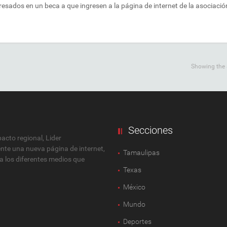
resados en un beca a que ingresen a la página de internet de la asociació
Showing the s
Secciones
cto regional, Lider
ente una nueva página de internet,
Tamaulipas
 a los diferentes medios que
Texas
México
Mundo
Deportes