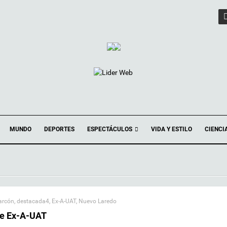
ESPECTÁCULOS
MUNDO
DEPORTES
VIDA Y ESTILO
CIENCI
arcón
,
destacada4
,
Ex-A-UAT
,
Nuevo Laredo
de Ex-A-UAT