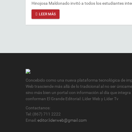
Hinojosa Maldonado invitó a todos los estudiantes inte
LEER MÁS
Concebido como una nueva plataforma tecnológica de impa
Web trasciende más allá de lo tradicional al no ser únicam
sino más bien un portal con información al día que integra
conforman El Grande Editorial: Líder Web y Líder Tv
Contactanos:
Tel: (867) 711 2222
Email:
editor.liderweb@gmail.com