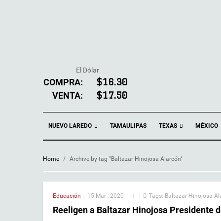
El Dólar
COMPRA:
$16.30
VENTA:
$17.50
NUEVO LAREDO
TEXAS
TAMAULIPAS
MÉXICO
Home
/
Archive by tag "Baltazar Hinojosa Alarcón"
Educación
|
15 Mar , 2020
|
|
|
Tags:
Baltazar Hinojosa Al
Reeligen a Baltazar Hinojosa Presidente 