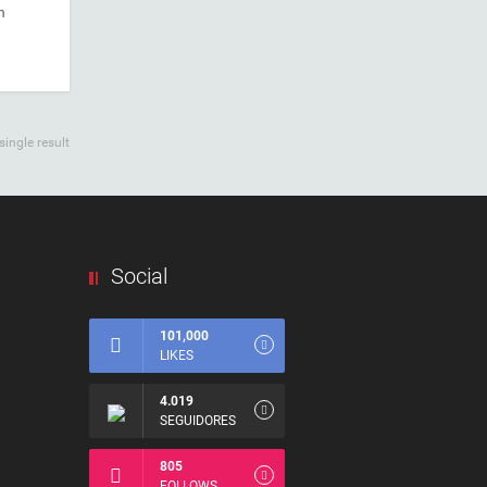
n
ingle result
Social
101,000
LIKES
4.019
SEGUIDORES
805
FOLLOWS