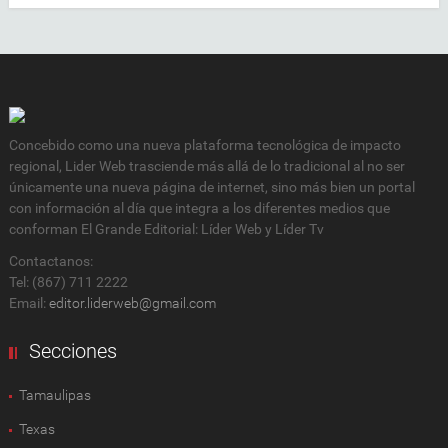
Concebido como una nueva plataforma tecnológica de impacto
regional, Lider Web trasciende más allá de lo tradicional al no ser
únicamente una nueva página de internet, sino más bien un portal
con información al día que integra a los diferentes medios que
conforman El Grande Editorial: Líder Web y Líder Tv
Contactanos:
Tel: (867) 711 2222
Email:
editor.liderweb@gmail.com
Secciones
Tamaulipas
Texas