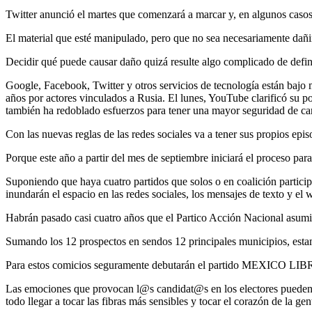
Twitter anunció el martes que comenzará a marcar y, en algunos casos, 
El material que esté manipulado, pero que no sea necesariamente dañi
Decidir qué puede causar daño quizá resulte algo complicado de defini
Google, Facebook, Twitter y otros servicios de tecnología están bajo
años por actores vinculados a Rusia. El lunes, YouTube clarificó su po
también ha redoblado esfuerzos para tener una mayor seguridad de car
Con las nuevas reglas de las redes sociales va a tener sus propios epi
Porque este año a partir del mes de septiembre iniciará el proceso para
Suponiendo que haya cuatro partidos que solos o en coalición partici
inundarán el espacio en las redes sociales, los mensajes de texto y el 
Habrán pasado casi cuatro años que el Partico Acción Nacional asumió 
Sumando los 12 prospectos en sendos 12 principales municipios, esta
Para estos comicios seguramente debutarán el partido MEXI
Las emociones que provocan l@s candidat@s en los electores pueden se
todo llegar a tocar las fibras más sensibles y tocar el corazón de la gen