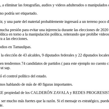
a eliminar las fotografías, audios y videos adulterados o manipulados q
no podría ser etiquetado.
r, y una parte del material probablemente ingresará a un terreno poco d
 mucha presión para evitar una injerencia durante las elecciones de 20
lítica en torno a la manipulación política, reiterando que prohíbe vide
a a las elecciones.
sodios en Tamaulipas.
 la elección de 43 alcaldes, 9 diputados federales y 22 diputados locales
pen tendremos 74 candidatos de partidos ( para este ejemplo no cuento c
wat sap.
el control político del estado.
mos hablando de más de 40 figuras importantes.
CO LIBRE propiedad de los CALDERÓN ZAVALA y REDES PROGRESIS
r mucho más fuertes que la razón. Si el mensaje es estratégico, puede 
te.