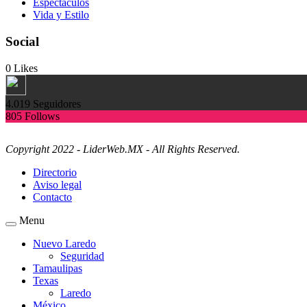
Espectàculos
Vida y Estilo
Social
0
Likes
4.019
Seguidores
805
Follows
Copyright 2022 - LiderWeb.MX - All Rights Reserved.
Directorio
Aviso legal
Contacto
Menu
Nuevo Laredo
Seguridad
Tamaulipas
Texas
Laredo
México