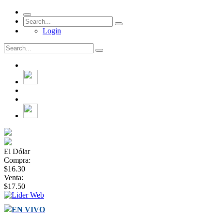
Login
El Dólar
Compra:
$16.30
Venta:
$17.50
EN VIVO