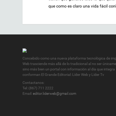
que como es claro una vida fácil conl
Concebido como una nueva plataforma tecnológica de impa
Web trasciende más allá de lo tradicional al no ser únicam
sino más bien un portal con información al día que integra
conforman El Grande Editorial: Líder Web y Líder Tv
Contactanos:
Tel: (867) 711 2222
Email:
editor.liderweb@gmail.com