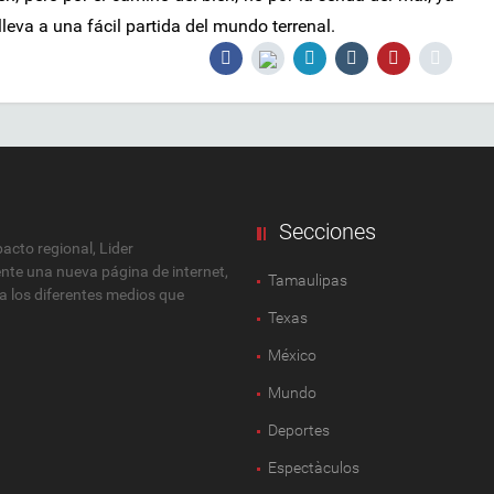
leva a una fácil partida del mundo terrenal.
Secciones
cto regional, Lider
ente una nueva página de internet,
Tamaulipas
 a los diferentes medios que
Texas
México
Mundo
Deportes
Espectàculos