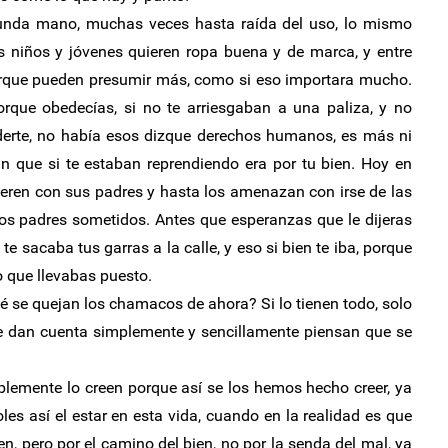
unda mano, muchas veces hasta raída del uso, lo mismo
s niños y jóvenes quieren ropa buena y de marca, y entre
porque pueden presumir más, como si eso importara mucho.
orque obedecías, si no te arriesgaban a una paliza, y no
derte, no había esos dizque derechos humanos, es más ni
n que si te estaban reprendiendo era por tu bien. Hoy en
eren con sus padres y hasta los amenazan con irse de las
 los padres sometidos. Antes que esperanzas que le dijeras
e sacaba tus garras a la calle, y eso si bien te iba, porque
o que llevabas puesto.
 se quejan los chamacos de ahora? Si lo tienen todo, solo
se dan cuenta simplemente y sencillamente piensan que se
ablemente lo creen porque así se los hemos hecho creer, ya
les así el estar en esta vida, cuando en la realidad es que
n, pero por el camino del bien, no por la senda del mal, ya