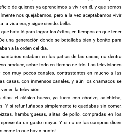
icio de quienes ya aprendimos a vivir en él, y que somos
ualmente nos quejábamos, pero a la vez aceptábamos vivir
la vida era, y sigue siendo, bella.
que batalló para lograr los éxitos, en tiempos en que tener
 De una generación donde se batallaba bien y bonito para
taban a la orden del día.
 sanitarios estaban en los patios de las casas, no dentro
o produce, sobre todo en tiempo de frío. Las televisiones
y con muy pocos canales, contrastantes en mucho a las
las casas, con inmensos canales, y aún los chamacos se
ver en la televisión.
ías: el clásico huevo, ya fuera con chorizo, salchicha,
oles. Y si refunfuñabas simplemente te quedabas sin comer,
izzas, hamburguesas, alitas de pollo, compradas en los
e representa un gasto mayor. Y si no se los compras dicen
es come lo que hay y punto!