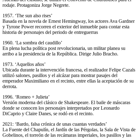
rodaje. Protagoniza Jorge Negrete.
1957. ‘The sun also rises’
Basada en la novela de Ernest Hemingway, los actores Ava Gardner
y Tyrone Power recorren el exterior del inmueble para contar esta
historia de personajes del periodo de entreguerras
1960. ‘La sombra del caudillo’
En plena lucha política post revolucionaria, un militar planea su
arribo a la presidencia de la República. Dirige Julio Bracho.
1973. ‘Aquellos años’
Ubicada durante la intervención francesa, el realizador Felipe Cazals
utilizó salones, pasillos y el alcázar para mostrar pasajes del
emperador Maximiliano en el recinto, entre ellas la aceptación de su
derrota.
1996. ‘Romeo + Julieta’
Versión moderna del clásico de Shakespeare. El baile de máscaras
donde se conocen los personajes interpretados por Leonardo
DiCaprio y Claire Danes, se rodó en el recinto.
2021: ‘Bardo, falsa crónica de unas cuantas verdades’
La Fuente del Chapulín, el Jardín de las Pérgolas, la Sala de Vista de
Gobelinos, el torreón de las recámaras imperiales, los pasillos y las