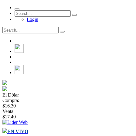
Login
El Dólar
Compra:
$16.30
Venta:
$17.40
EN VIVO