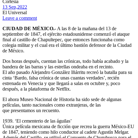
Cortesía
13 Sep,
2022
El Universal
Leave a comment
CIUDAD DE MÉXICO.-
A las 8 de la mañana del 13 de
septiembre de 1847, el ejército estadounidense comenzó el ataque
final al castillo de Chapultepec, que entonces funcionaba como
colegia militar y el cual era el último bastión defensor de la Ciudad
de México.
Dos horas después, cuentan las crónicas, todo había acabado y la
bandera de las barras y las estrellas ondeaba en el recinto.
El año pasado Alejandro González Iñárritu recreó la batalla para su
cinta ‘Bardo, falsa crónica de unas cuantas verdades’, recién
estrenada en Venecia y que llegará a salas en octubre y, poco
después, a la plataforma de Netflix.
El ahora Museo Nacional de Historia ha sido sede de algunas
películas, tanto nacionales como extranjeras, de las
que presentamos un recuento.
1939. ‘El cementerio de las águilas’
Única película mexicana de ficción que recrea la guerra México-EU
de 1847, teniendo como hilo conductor al cadete Agustín Melgar.
Además del Castillo, se utilizó el Convento de Churubusco para el