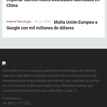
China
Multa Unión Europea a
Internet
Tecnología
|
28 Jul , 2026
|
Google con mil millones de dólares
Concebido como una nueva plataforma tecnológica de impacto
regional, Lider Web trasciende más allá de lo tradicional al no ser
únicamente una nueva página de internet, sino más bien un portal
con información al día que integra a los diferentes medios que
conforman El Grande Editorial: Líder Web y Líder Tv
Contactanos:
Tel: (867) 711 2222