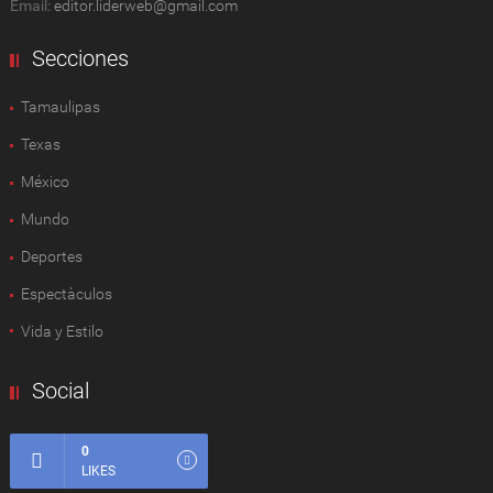
Email:
editor.liderweb@gmail.com
Secciones
Tamaulipas
Texas
México
Mundo
Deportes
Espectàculos
Vida y Estilo
Social
0
LIKES