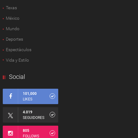
Texas
México
Mundo
Deportes
Espectàculos
Vida y Estilo
Social
101,000
LIKES
4.019
SEGUIDORES
805
FOLLOWS