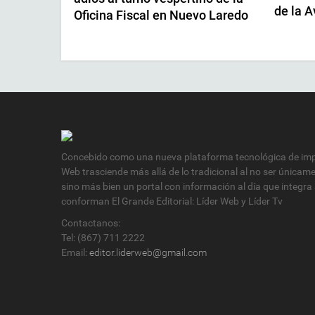
de la 
Oficina Fiscal en Nuevo Laredo
Concebido como una nueva plataforma tecnológica de impa
Web trasciende más allá de lo tradicional al no ser únicam
sino más bien un portal con información al día que integra
conforman El Grande Editorial: Líder Web y Líder Tv
Contactanos:
Tel: (867) 711 2222
Email:
editor.liderweb@gmail.com