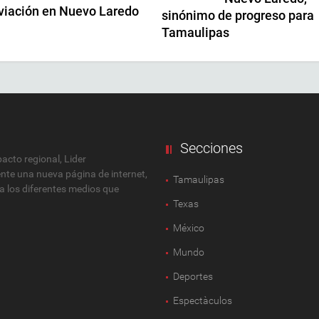
Aviación en Nuevo Laredo
sinónimo de progreso para
Tamaulipas
Secciones
cto regional, Lider
ente una nueva página de internet,
Tamaulipas
 a los diferentes medios que
Texas
México
Mundo
Deportes
Espectàculos