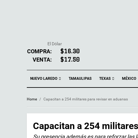
El Dólar
COMPRA:
$16.30
VENTA:
$17.50
NUEVO LAREDO
TEXAS
TAMAULIPAS
MÉXICO
Home
/
Capacitan a 254 militares para revisar en aduanas
Capacitan a 254 militare
Su presencia además es para reforzar las la