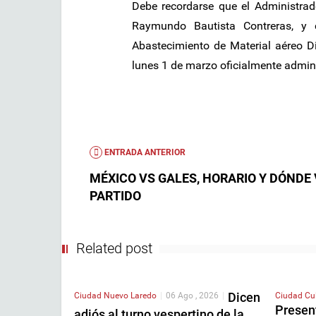
Debe recordarse que el Administrad
Raymundo Bautista Contreras, y 
Abastecimiento de Material aéreo D
lunes 1 de marzo oficialmente admin
ENTRADA ANTERIOR
MÉXICO VS GALES, HORARIO Y DÓNDE 
PARTIDO
Related post
Dicen
Ciudad
Nuevo Laredo
|
06 Ago , 2026
|
Ciudad
Cu
Presen
adiós al turno vespertino de la