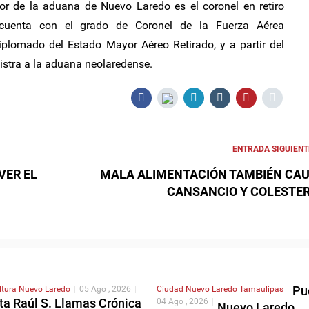
or de la aduana de Nuevo Laredo es el coronel en retiro
cuenta con el grado de Coronel de la Fuerza Aérea
iplomado del Estado Mayor Aéreo Retirado, y a partir del
istra a la aduana neolaredense.
ENTRADA SIGUIENT
VER EL
MALA ALIMENTACIÓN TAMBIÉN CA
CANSANCIO Y COLESTE
Pu
ltura
Nuevo Laredo
|
05 Ago , 2026
|
Ciudad
Nuevo Laredo
Tamaulipas
|
ta Raúl S. Llamas Crónica
04 Ago , 2026
|
Nuevo Laredo,